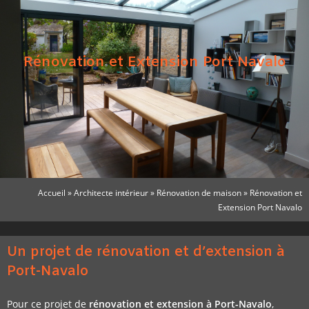
Rénovation et Extension Port Navalo
Accueil
»
Architecte intérieur
»
Rénovation de maison
»
Rénovation et
Extension Port Navalo
Avant travaux Port Navalo
Bibliothèque Port Navalo
ouverture mur porteur
couchette sur mesure
terrasse jardin
vue sur jardin
extension
cuisine
Un projet de rénovation et d’extension à
Port-Navalo
Pour ce projet de
rénovation et extension à Port-Navalo
,