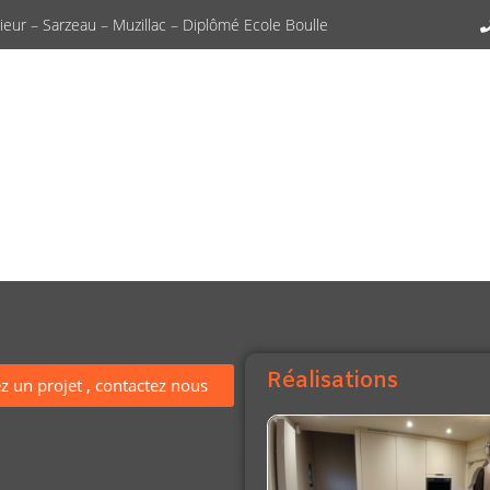
eur – Sarzeau – Muzillac – Diplômé Ecole Boulle
Réalisations
z un projet , contactez nous