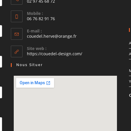
02 97 45 68 72
Mobile :
06 76 82 91 76
E-mail :
couedel.herve@orange.fr
A
Site web :
https://couedel-design.com/
A
Nous Situer
M
Y