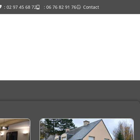
: 02 97 45 68 72
: 06 76 82 91 76
Contact