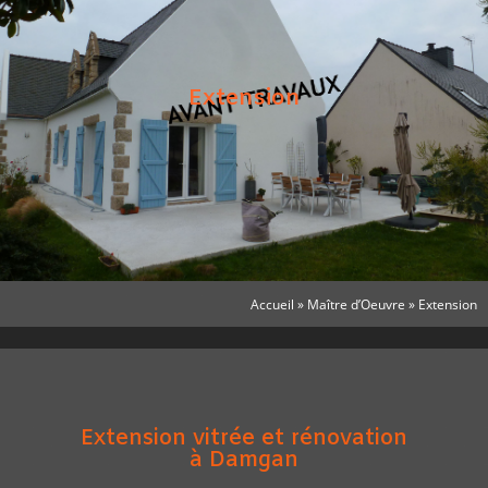
Extension
Accueil
»
Maître d’Oeuvre
»
Extension
Extension vitrée et rénovation
à Damgan